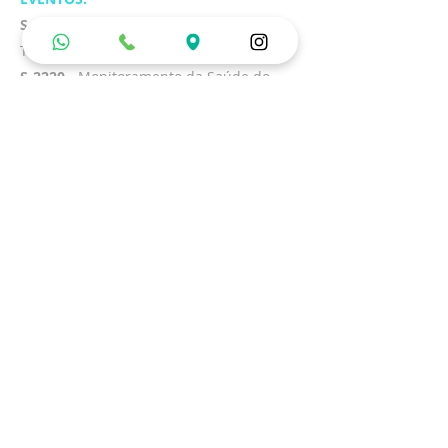
S-2210
- Comunicação de Acidente de
Trabalho;
S-2220
- Monitoramento da Saúde do
Trabalhador;
S-2221
- Exame Toxicológico do Motorista
Profissional;
S-2240
- Condições Ambientais do
Trabalho - Fatores de Risco;
S-2245
- Treinamentos, Capacitações,
Exercícios Simulados e Outras Anotações
E em anexo as orientações de quais
documentos as empresas devem
providenciar para atender as exigências
do e-social:
BAIXAR ANEXO